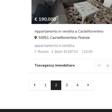
€ 190.000
Appartamento in vendita a Castelfiorentino
Castelfiorentino
Firenze
50051,
,
appartamento
vendita
in
7
Rooms
1
Bath
ID
58710
115.00
1
2
3
4