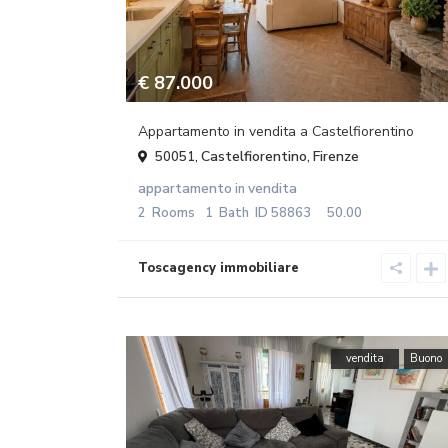
€ 87.000
Appartamento in vendita a Castelfiorentino
Castelfiorentino
Firenze
50051,
,
appartamento
vendita
in
2
Rooms
1
Bath
ID
58863
50.00
vendita
Buono