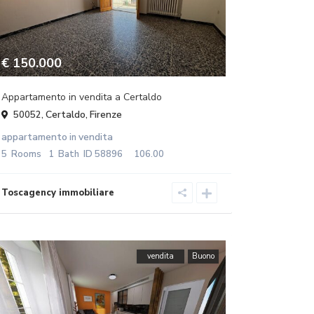
€ 150.000
Appartamento in vendita a Certaldo
Certaldo
Firenze
50052,
,
appartamento
vendita
in
5
Rooms
1
Bath
ID
58896
106.00
vendita
Buono