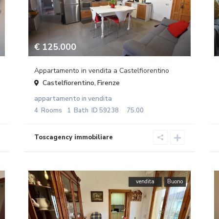
€ 125.000
Appartamento in vendita a Castelfiorentino
Castelfiorentino
Firenze
,
appartamento
vendita
in
4
Rooms
1
Bath
ID
59238
75.00
vendita
Buono