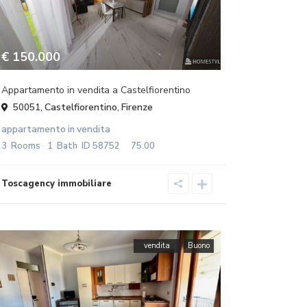
€ 150.000
Appartamento in vendita a Castelfiorentino
Castelfiorentino
Firenze
50051,
,
appartamento
vendita
in
3
Rooms
1
Bath
ID
58752
75.00
vendita
Buono