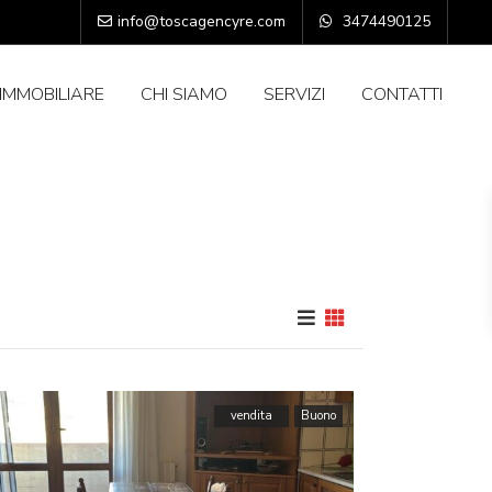
info@toscagencyre.com
3474490125
IMMOBILIARE
CHI SIAMO
SERVIZI
CONTATTI
vendita
Buono