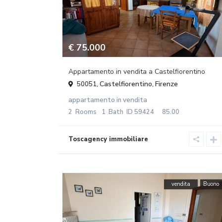
€ 75.000
Appartamento in vendita a Castelfiorentino
Castelfiorentino
Firenze
50051,
,
appartamento
vendita
in
2
Rooms
1
Bath
ID
59424
85.00
vendita
Buono