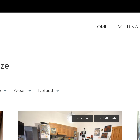
HOME
VETRINA 
nze
e
Areas
Default
vendita
Ristrutturato