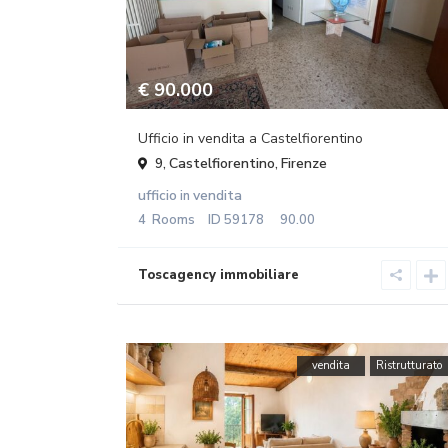
€ 90.000
Ufficio in vendita a Castelfiorentino
Castelfiorentino
Firenze
9,
,
ufficio
vendita
in
4
Rooms
ID
59178
90.00
vendita
Ristrutturato