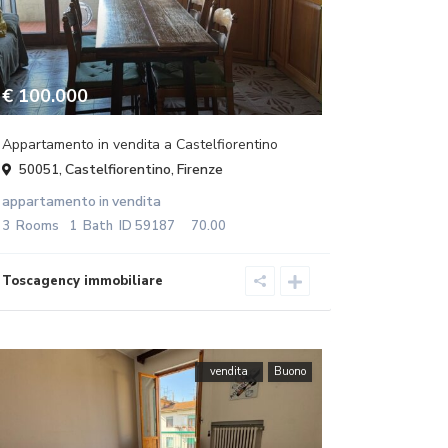
€ 100.000
Appartamento in vendita a Castelfiorentino
Castelfiorentino
Firenze
50051,
,
appartamento
vendita
in
3
Rooms
1
Bath
ID
59187
70.00
vendita
Buono