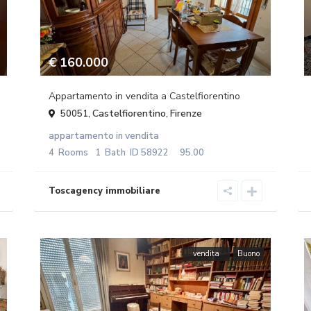
€ 160.000
Appartamento in vendita a Castelfiorentino
Castelfiorentino
Firenze
50051,
,
appartamento
vendita
in
4
Rooms
1
Bath
ID
58922
95.00
vendita
Buono