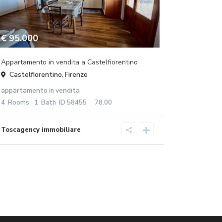
€ 95.000
Appartamento in vendita a Castelfiorentino
Castelfiorentino
Firenze
,
appartamento
vendita
in
4
Rooms
1
Bath
ID
58455
78.00