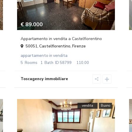
€ 89.000
Appartamento in vendita a Castelfiorentino
Castelfiorentino
Firenze
50051,
,
appartamento
vendita
in
5
Rooms
1
Bath
ID
58799
110.00
vendita
Buono