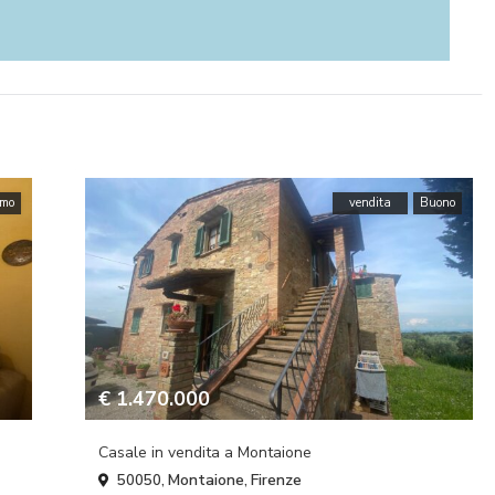
imo
vendita
Buono
€ 1.470.000
Casale in vendita a Montaione
Montaione
Firenze
50050,
,