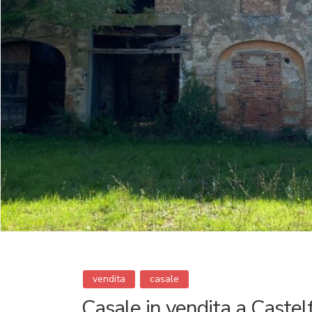
vendita
casale
Casale in vendita a Castel