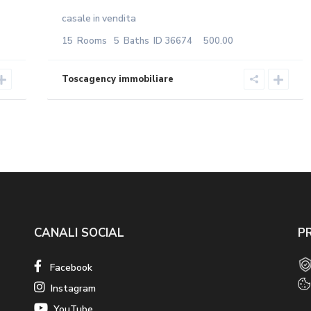
casale
vendita
in
15
Rooms
5
Baths
ID
36674
500.00
CANALI SOCIAL
P
Facebook
Instagram
YouTube