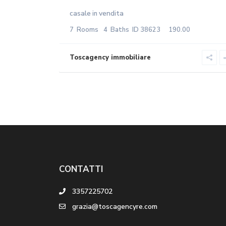
casale
vendita
in
7
Rooms
4
Baths
ID
38623
190.00
CONTATTI
3357225702
grazia@toscagencyre.com