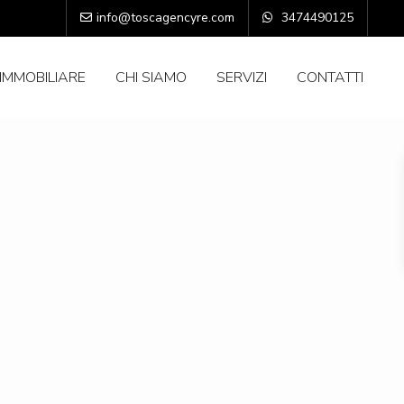
info@toscagencyre.com
3474490125
IMMOBILIARE
CHI SIAMO
SERVIZI
CONTATTI