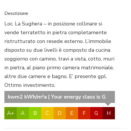
Descrizione
Loc. La Sughera – in posizione collinare si
vende terratetto in pietra completamente
ristrutturato con resede esterno. L’immobile
disposto su due livelli è composto da cucina
soggiorno con camino, travi a vista, cotto, muri
in pietra, al piano primo camera matrimoniale,
altre due camere e bagno. E’ presente gpl.
Ottimo investimento.
kwm2 kWh/m²a | Your energy class is G
A+
A
B
C
D
E
F
G
H