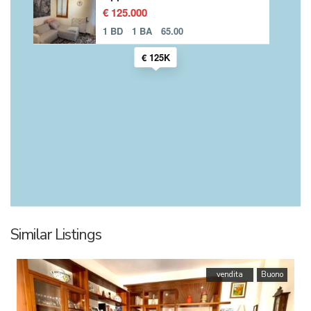
€ 125.000
1 BD
1 BA
65.00
€ 125K
Similar Listings
vendita
Buono